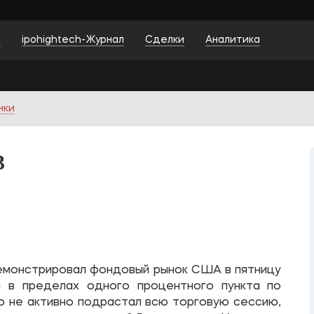
и
ipohightech-Журнал
Сделки
Аналитика
нки
3
емонстрировал фондовый рынок США в пятницу
 в пределах одного процентного пункта по
 не активно подрастал всю торговую сессию,