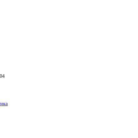
404
ика