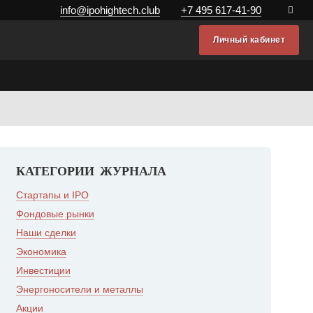
info@ipohightech.club
+7 495 617-41-90
Личный кабинет
КАТЕГОРИИ ЖУРНАЛА
Стартапы и IPO
Фондовые рынки
Наши сделки
Экономика
Инвестиции
Энергоносители и металлы
Акции