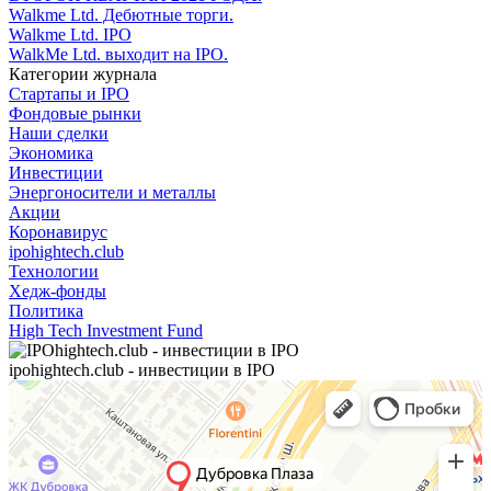
Walkme Ltd. Дебютные торги.
Walkme Ltd. IPO
WalkMe Ltd. выходит на IPO.
Категории журнала
Стартапы и IPO
Фондовые рынки
Наши сделки
Экономика
Инвестиции
Энергоносители и металлы
Акции
Коронавирус
ipohightech.club
Технологии
Хедж-фонды
Политика
High Tech Investment Fund
ipohightech.club - инвестиции в IPO